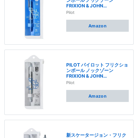
ンボール ノックゾーン
FRIXION & JOHN
SkaterJOHNコラボ 0.5mm
Pilot
ネイビーL インキ色ブルー
LFBKZEF25SJ-NL 消せるボ
Amazon
ールペン
PILOT パイロット フリクショ
ンボール ノックゾーン
FRIXION & JOHN
SkaterJOHNコラボ 0.5mm
Pilot
シルバー インキ色ブラック
LFBKZEF25SJ-SB 消せるボ
Amazon
ールペン
新スケータージョン・フリク