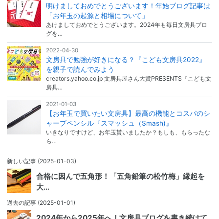
明けましておめでとうございます！年始ブログ記事は
「お年玉の起源と相場について」
あけましておめでとうございます。2024年も毎日文房具ブロ
グを…
2022-04-30
文房具で勉強が好きになる？『こども文房具2022』
を親子で読んでみよう
creators.yahoo.co.jp 文房具屋さん大賞PRESENTS『こども文
房具…
2021-01-03
【お年玉で買いたい文房具】最高の機能とコスパのシ
ャープペンシル『スマッシュ（Smash)』
いきなりですけど、お年玉貰いましたか？もしも、もらったな
ら…
新しい記事
(2025-01-03)
合格に因んで五角形！「五角鉛筆の松竹梅」縁起を
大…
過去の記事
(2025-01-01)
2024年から2025年へ！文房具ブログを書き続けて