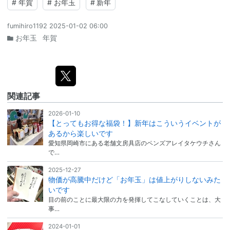
#
年賀
#
お年玉
#
新年
fumihiro1192
2025-01-02 06:00
お年玉
年賀
関連記事
2026-01-10
【とってもお得な福袋！】新年はこういうイベントが
あるから楽しいです
愛知県岡崎市にある老舗文房具店のペンズアレイタケウチさん
で…
2025-12-27
物価が高騰中だけど「お年玉」は値上がりしないみた
いです
目の前のことに最大限の力を発揮してこなしていくことは、大
事…
2024-01-01